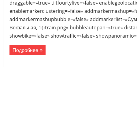
draggable=»true» tiltfourtyfive=»false» enablegeolocat
enablemarkerclustering=»false» addmarkermashup=»f
addmarkermashupbubble=»false» addmarkerlist=»Сумска
Вокзальная, 1{}train.png» bubbleautopan=»true» dista
showbike=»false» showtraffic=»false» showpanoramio=»
Подробнее