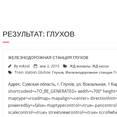
РЕЗУЛЬТАТ: ГЛУХОВ
ЖЕЛЕЗНОДОРОЖНАЯ СТАНЦИЯ ГЛУХОВ
By
vokzal
апр 2, 2015
ЖД вокзалы
,
ЖД кассы
Train station Gluhov
,
Глухов
,
Железнодорожная станция Г
Адрес: Сумская область, г. Глухов, ул. Вокзальная, 1 К
shortcodeid=»TO_BE_GENERATED» width=»700″ height
maptype=»roadmap» mapalign=»center» directionhint=
poweredby=»false» maptypecontrol=»true» pancontrol
scalecontrol=»true» streetviewcontrol=»true» scrollwhe