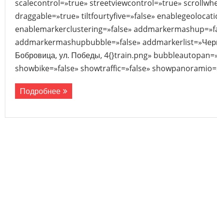
scalecontrol=»true» streetviewcontrol=»true» scrollwhe
draggable=»true» tiltfourtyfive=»false» enablegeolocat
enablemarkerclustering=»false» addmarkermashup=»f
addmarkermashupbubble=»false» addmarkerlist=»Черни
Бобровица, ул. Победы, 4{}train.png» bubbleautopan=»
showbike=»false» showtraffic=»false» showpanoramio=»
Подробнее