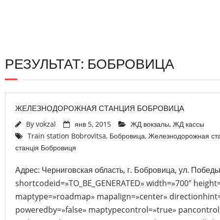
РЕЗУЛЬТАТ: БОБРОВИЦА
ЖЕЛЕЗНОДОРОЖНАЯ СТАНЦИЯ БОБРОВИЦА
By
vokzal
янв 5, 2015
ЖД вокзалы
,
ЖД кассы
Train station Bobrovitsa
,
Бобровица
,
Железнодорожная ст
станція Бобровиця
Адрес: Черниговская область, г. Бобровица, ул. Победы
shortcodeid=»TO_BE_GENERATED» width=»700″ height
maptype=»roadmap» mapalign=»center» directionhint=
poweredby=»false» maptypecontrol=»true» pancontrol